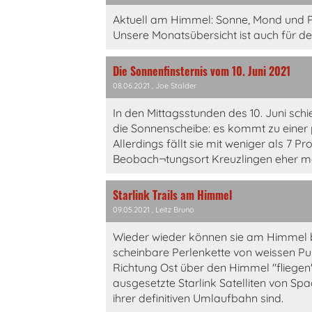
Aktuell am Himmel: Sonne, Mond und P
Unsere Monatsübersicht ist auch für d
Die Sonnenfinsternis vom 10. Juni 2021
08.06.2021
, Joe Stalder
In den Mittagsstunden des 10. Juni sch
die Sonnenscheibe: es kommt zu einer p
Allerdings fällt sie mit weniger als 7 Pr
Beobach¬tungsort Kreuzlingen eher m
Starlink Trails am Himmel
09.05.2021
, Leitz Bruno
Wieder wieder können sie am Himmel 
scheinbare Perlenkette von weissen Pu
Richtung Ost über den Himmel "fliegen
ausgesetzte Starlink Satelliten von Spa
ihrer definitiven Umlaufbahn sind.