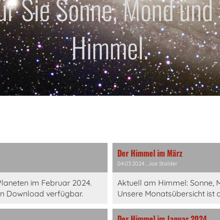
für Sie Sonne, Mond und
Himmel.
Der Himmel im März
04.03.2024
, Joe Stalder
laneten im Februar 2024.
Aktuell am Himmel: Sonne, 
en Download verfügbar.
Unsere Monatsübersicht ist 
Der Himmel im Januar 2024