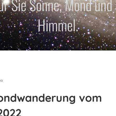
für Sie Sonne, Mond und
Himmel.
no
ondwanderung vom
2022