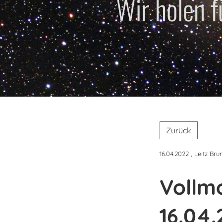
Wir holen 
Zurück
16.04.2022
, Leitz Bru
Vollm
16.04.