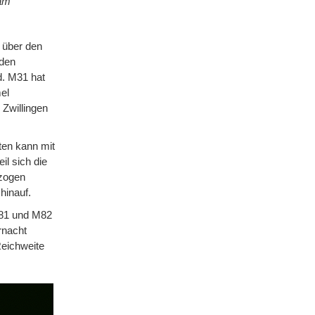
 am
 über den
 den
d. M31 hat
el
 Zwillingen
ten kann mit
l sich die
rzogen
hinauf.
M81 und M82
rnacht
Reichweite