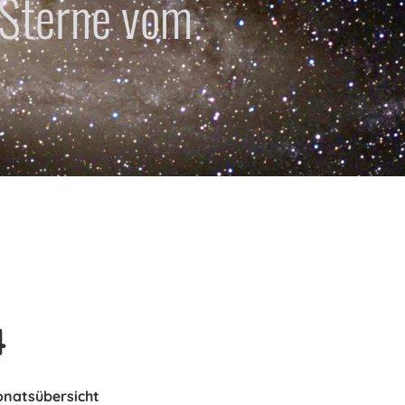
 Sterne vom
4
onatsübersicht