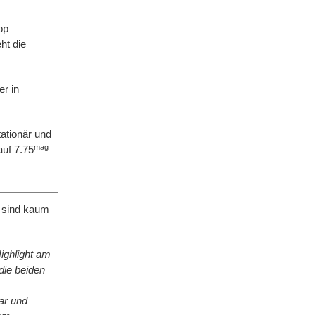
op
ht die
er in
ationär und
mag
uf 7.75
e sind kaum
ighlight am
die beiden
ar und