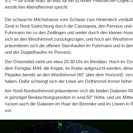
5.1
für Ende März an was für ein schönes Feldstecher-Objekt
westlichen Abendhimmel spricht.
Die schwache Milchstrasse vom Schwan zum Hinterdeck verläuft
Zenit in Nord-Südrichtung durch die Cassiopeia, den Perseus und
Fuhrmann hin zu den Zwillingen und weiter durch den kleinen Hun
sich an den Westhimmel zurückgezogen, und hoch am Westhimm
präsentieren sich die offenen Sternhaufen im Fuhrmann und in den
und der Doppelhaufen im Perseus.
Der Orionnebel steht um etwa 20:30 Uhr im Meridian. Hoch im Os
dem Fernglas M44, die Krippe, im Krebs aufgesucht werden, derwei
Plejaden bereits an den Westhimmel (40° über dem Horizont) ve
haben. Dafür schwingt sich der Löwe am Osthimmel immer höher 
Am Nord-Nordosthimmel präsentieren sich die beiden Galaxien 
in günstiger Beobachtungsposition in rund 60° Höhe, und um Mitte
rücken auch die Galaxien im Haar der Berenike und im Löwen in 
vor.