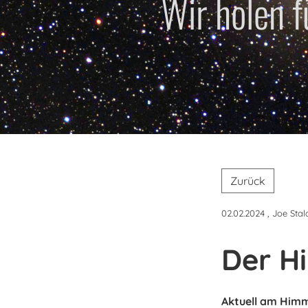
Wir holen 
Zurück
02.02.2024
, Joe Stal
Der H
Aktuell am Himm