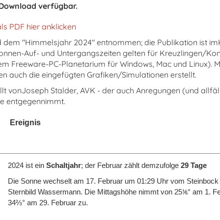
n Download verfügbar.
s PDF hier anklicken
d dem "Himmelsjahr 2024" entnommen; die Publikation ist 
Sonnen-Auf- und Untergangszeiten gelten für Kreuzlingen/Ko
dem Freeware-PC-Planetarium für Windows, Mac und Linux). M
auch die eingefügten Grafiken/Simulationen erstellt.
 vonJoseph Stalder, AVK - der auch Anregungen (und allfäll
e entgegennimmt.
Ereignis
2024 ist ein
Schaltjahr
; der Februar zählt demzufolge
29 Tage
Die Sonne wechselt am 17. Februar um 01:29 Uhr vom Steinbock 
Sternbild Wassermann. Die Mittagshöhe nimmt von 25
⅙
° am 1. Fe
34
⅔
° am 29. Februar zu.