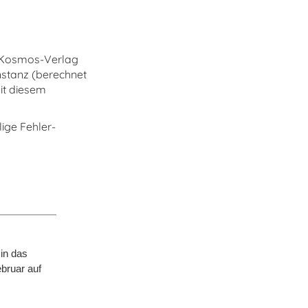
imKosmos-Verlag
nstanz (berechnet
it diesem
ige Fehler-
in das
­bruar auf