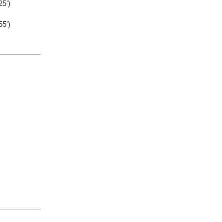
5')
5')