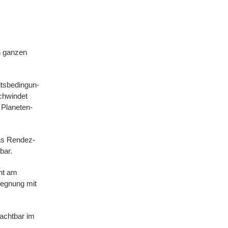
n ganzen
itsbedingun­
chwindet
Planeten­
Das Rendez-
bar.
ht am
gegnung mit
achtbar im